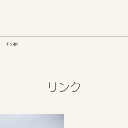
藻
その他
​​リンク