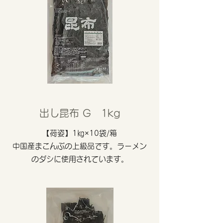
​​出し昆布 G 1kg
【荷姿】1㎏×10袋/箱
中国産まこんぶの上級品です。ラーメン
のダシに使用されています。